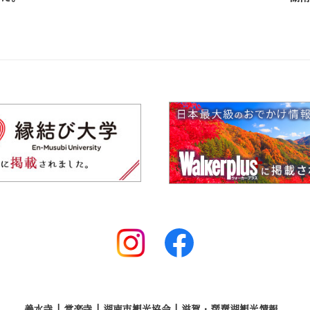
善水寺
常楽寺
湖南市観光協会
滋賀・琵琶湖観光情報