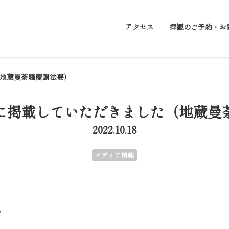
アクセス
拝観のご予約・お
地蔵曼荼羅慶讃法要）
に掲載していただきました（地蔵曼
2022.10.18
メディア情報
。