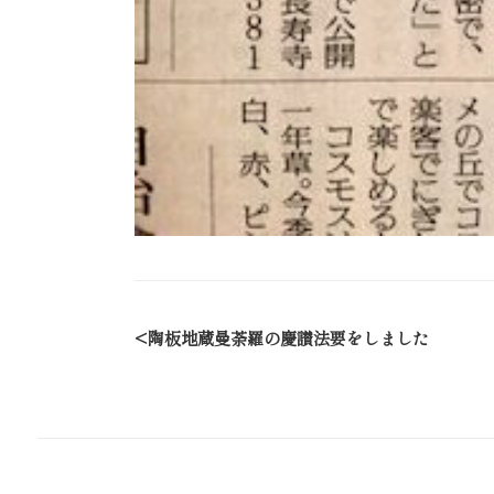
陶板地蔵曼荼羅の慶讃法要をしました