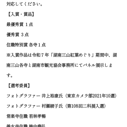
対応してください。
【入賞・賞品】
最優秀賞 １点
優秀賞 ３点
住職特別賞 各寺１点
※入賞作品は令和７年「湖南三山紅葉めぐり」期間中、湖
南三山各寺と湖南市観光協会事務所にてパネル展示しま
す。
【選考委員】
フォトグラファー 井上裕康氏（東京カメラ部2021年10選）
フォトグラファー 村瀬綾子氏（第108回二科展入選）
常楽寺住職 若林孝暢
善水寺住職 梅中堯弘