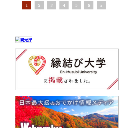
1
2
3
4
5
6
»