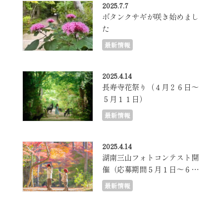
2025.7.7
ボタンクサギが咲き始めまし
た
最新情報
2025.4.14
長寿寺花祭り（４月２６日～
５月１１日）
最新情報
2025.4.14
湖南三山フォトコンテスト開
催（応募期間５月１日～６月
３０日）
最新情報