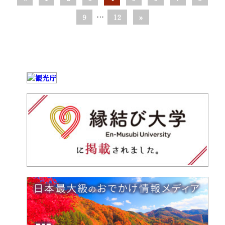
9
…
12
»