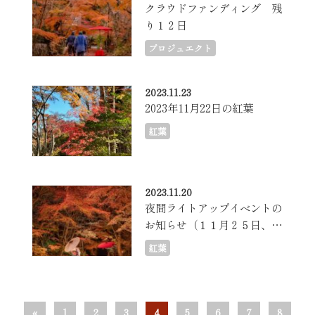
クラウドファンディング 残
り１２日
プロジュエクト
2023.11.23
2023年11月22日の紅葉
紅葉
2023.11.20
夜間ライトアップイベントの
お知らせ（１１月２５日、２
６日）
紅葉
«
1
2
3
4
5
6
7
8