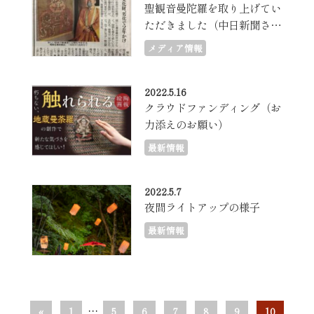
聖観音曼陀羅を取り上げてい
ただきました（中日新聞さ
ま）
メディア情報
2022.5.16
クラウドファンディング（お
力添えのお願い）
最新情報
2022.5.7
夜間ライトアップの様子
最新情報
«
1
…
5
6
7
8
9
10