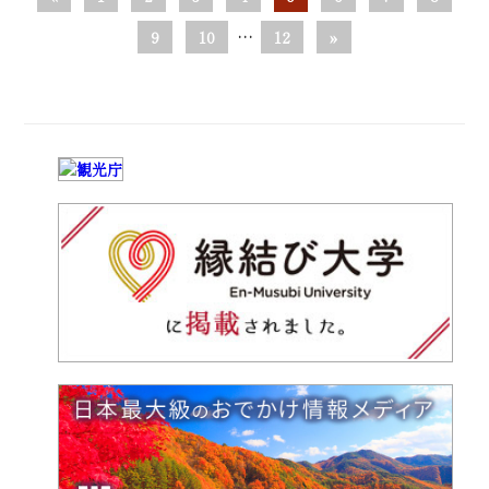
9
10
…
12
»